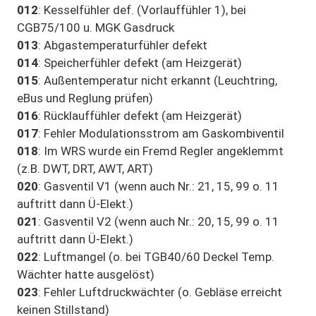
012
: Kesselfühler def. (Vorlauffühler 1), bei
CGB75/100 u. MGK Gasdruck
013
: Abgastemperaturfühler defekt
014
: Speicherfühler defekt (am Heizgerät)
015
: Außentemperatur nicht erkannt (Leuchtring,
eBus und Reglung prüfen)
016
: Rücklauffühler defekt (am Heizgerät)
017
: Fehler Modulationsstrom am Gaskombiventil
018
: Im WRS wurde ein Fremd Regler angeklemmt
(z.B. DWT, DRT, AWT, ART)
020
: Gasventil V1 (wenn auch Nr.: 21, 15, 99 o. 11
auftritt dann Ü-Elekt.)
021
: Gasventil V2 (wenn auch Nr.: 20, 15, 99 o. 11
auftritt dann Ü-Elekt.)
022
: Luftmangel (o. bei TGB40/60 Deckel Temp.
Wächter hatte ausgelöst)
023
: Fehler Luftdruckwächter (o. Gebläse erreicht
keinen Stillstand)