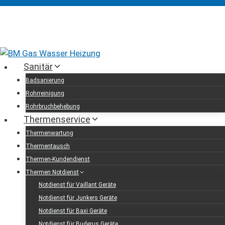
Skip
office@installateur-
Hütteldorfer
01 972 10 74
to
bm.at
Straße
content
170/10/R02, 1140
Wien
Sanitär
Badsanierung
Rohrreinigung
Rohrbruchbehebung
Thermenservice
Thermenwartung
Thermentausch
Thermen-Kundendienst
Thermen Notdienst
Notdienst für Vaillant Geräte
Notdienst für Junkers Geräte
Notdienst für Baxi Geräte
Notdienst für Buderus Geräte