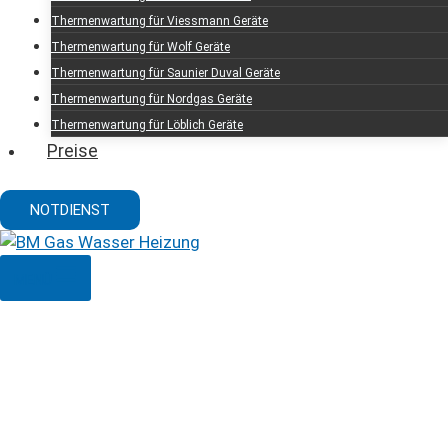
Thermenwartung für Viessmann Geräte
Thermenwartung für Wolf Geräte
Thermenwartung für Saunier Duval Geräte
Thermenwartung für Nordgas Geräte
Thermenwartung für Löblich Geräte
Preise
NOTDIENST
MENÜ
Thermenwartung in
1110 Wien (Simmering)