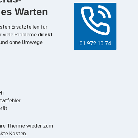
ges Warten
ten Ersatzteilen für
r viele Probleme
direkt
r und ohne Umwege.
01 972 10 74
ch
tatfehler
erät
Ihre Therme wieder zum
ckte Kosten.