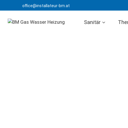
Skip
office@installateur-bm.at
to
content
Sanitär
The
Notdienst für 
Gasgeräte in Wi
Wenn Ihre Buderus-Therme ausfällt, zählt jede Minu
Heizung – gerade im Winter ein echtes Problem. Uns
Gasgeräte in Wien steht rund um die Uhr bereit. Ega
in der Nacht – wir kommen, wenn andere längst Feie