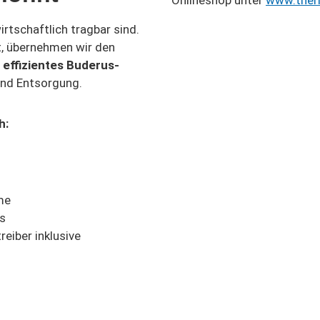
Onlineshop unter
www.ther
rtschaftlich tragbar sind.
t, übernehmen wir den
effizientes Buderus-
 und Entsorgung.
h:
me
s
eiber inklusive