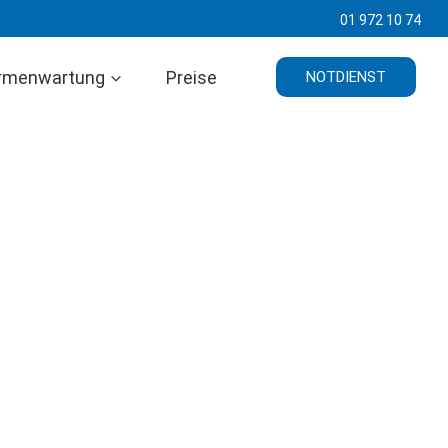
01 972 10 74
rmenwartung
Preise
NOTDIENST