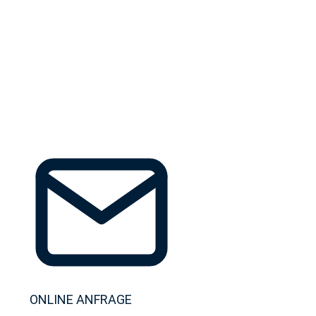
Störungen an Wasserleitungen, Heizsystemen oder Abflüss
Sie einen erfahrenen Installateur, der schnell reagiert 
Installateur BM bietet in 1220 Wien (Donaustadt) umfas
Wartungen, technische Fehlerbehebungen sowie die Ins
Ausrüstung und einer sorgfältigen Arbeitsweise sorgen wi
ONLINE ANFRAGE
01 972 10 74