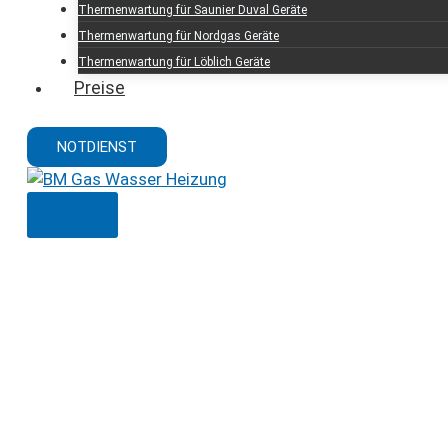
Thermenwartung für Saunier Duval Geräte
Thermenwartung für Nordgas Geräte
Thermenwartung für Löblich Geräte
Preise
NOTDIENST
MENÜ
Installateur in 122
für Sanitär, Heizu