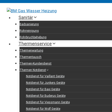
Skip
office@installateur-bm.at
to
content
Sanitär
Badsanierung
Rohrreinigung
Rohrbruchbehebung
Thermenservice
Thermenwartung
Thermentausch
Thermen-Kundendienst
Thermen Notdienst
Notdienst für Vaillant Geräte
Notdienst für Junkers Geräte
Notdienst für Baxi Geräte
Notdienst für Buderus Geräte
Notdienst für Viessmann Geräte
Notdienst für Wolf Geräte