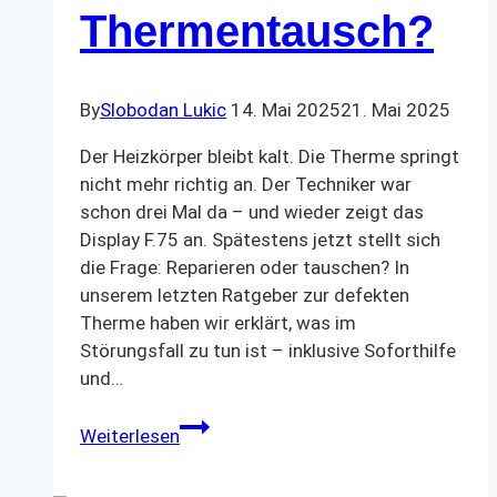
Thermentausch?
By
Slobodan Lukic
14. Mai 2025
21. Mai 2025
Der Heizkörper bleibt kalt. Die Therme springt
nicht mehr richtig an. Der Techniker war
schon drei Mal da – und wieder zeigt das
Display F.75 an. Spätestens jetzt stellt sich
die Frage: Reparieren oder tauschen? In
unserem letzten Ratgeber zur defekten
Therme haben wir erklärt, was im
Störungsfall zu tun ist – inklusive Soforthilfe
und…
Wann
Weiterlesen
lohnt
sich