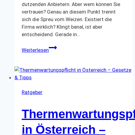
dutzenden Anbietern. Aber wem können Sie
vertrauen? Genau an diesem Punkt trennt
sich die Spreu vom Weizen. Existiert die
Firma wirklich? Klingt banal, ist aber
entscheidend. Gerade in…
Den
Weiterlesen
richtigen
Installateur
für
Ihre
Therme
finden
Ratgeber
Thermenwartungspf
in Österreich –