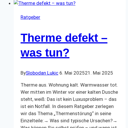
ein
Thermentausch?
Ratgeber
Therme defekt –
was tun?
By
Slobodan Lukic
6. Mai 2025
21. Mai 2025
Therme aus. Wohnung kalt. Warmwasser tot.
Wer mitten im Winter vor einer kalten Dusche
steht, weiß: Das ist kein Luxusproblem – das
ist ein Notfall. In diesem Ratgeber zerlegen
wir das Thema „Thermenstörung“ in seine
Einzelteile:→ Was sind typische Ursachen?→
Was können Sie selbst prüfen – und wann ist