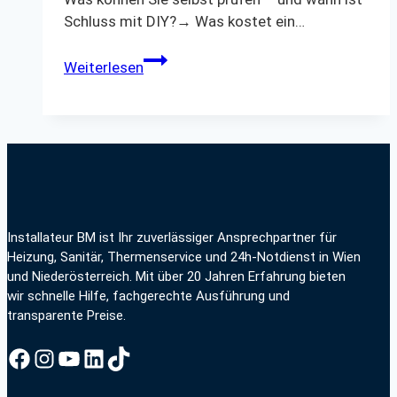
Schluss mit DIY?→ Was kostet ein…
Therme
Weiterlesen
defekt
–
was
tun?
Installateur BM ist Ihr zuverlässiger Ansprechpartner für
Heizung, Sanitär, Thermenservice und 24h-Notdienst in Wien
und Niederösterreich. Mit über 20 Jahren Erfahrung bieten
wir schnelle Hilfe, fachgerechte Ausführung und
transparente Preise.
Facebook
Instagram
YouTube
LinkedIn
TikTok